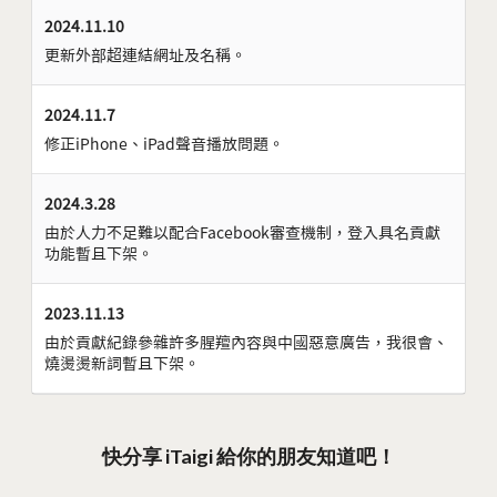
2024.11.10
更新外部超連結網址及名稱。
2024.11.7
修正iPhone、iPad聲音播放問題。
2024.3.28
由於人力不足難以配合Facebook審查機制，登入具名貢獻
功能暫且下架。
2023.11.13
由於貢獻紀錄參雜許多腥羶內容與中國惡意廣告，我很會、
燒燙燙新詞暫且下架。
快分享 iTaigi 給你的朋友知道吧！