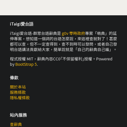
iTaigi愛台語
iTaigi愛台語-群眾台語辭典是
g0v 零時政府
專案「萌典」的延
伸專案，想知道一個詞的台語怎麼說，來這裡查就對了！甚麼
都可以查，但不一定查得到，查不到時可以發問，或者自己發
明台語講法貢獻給大家，簡單說就是「自己的辭典自己編」。
程式授權 MIT，辭典內容CC0｢不保留權利｣授權。Powered
by
BootStrap 5
.
條款
關於本站
服務條款
隱私權條款
站內服務
查辭典