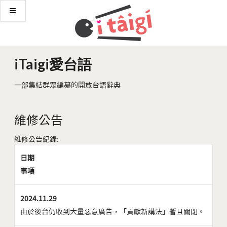
iTaigi愛台語
一部集結群眾編纂的開放台語辭典
維修公告
維修公告紀錄:
日期
事項
2024.11.29
由於後台仍收到大量惡意廣告，「貢獻新講法」暫且關閉。