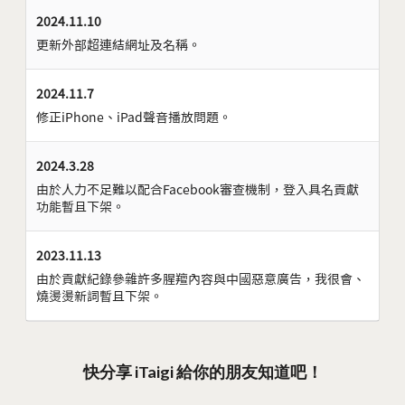
2024.11.10
更新外部超連結網址及名稱。
2024.11.7
修正iPhone、iPad聲音播放問題。
2024.3.28
由於人力不足難以配合Facebook審查機制，登入具名貢獻
功能暫且下架。
2023.11.13
由於貢獻紀錄參雜許多腥羶內容與中國惡意廣告，我很會、
燒燙燙新詞暫且下架。
快分享 iTaigi 給你的朋友知道吧！