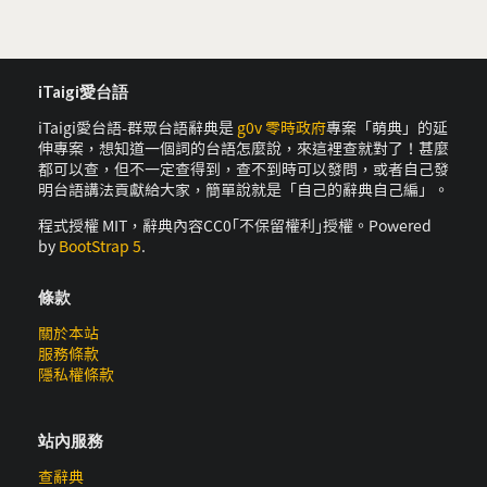
iTaigi愛台語
iTaigi愛台語-群眾台語辭典是
g0v 零時政府
專案「萌典」的延
伸專案，想知道一個詞的台語怎麼說，來這裡查就對了！甚麼
都可以查，但不一定查得到，查不到時可以發問，或者自己發
明台語講法貢獻給大家，簡單說就是「自己的辭典自己編」。
程式授權 MIT，辭典內容CC0｢不保留權利｣授權。Powered
by
BootStrap 5
.
條款
關於本站
服務條款
隱私權條款
站內服務
查辭典