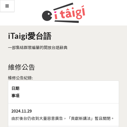
iTaigi愛台語
一部集結群眾編纂的開放台語辭典
維修公告
維修公告紀錄:
日期
事項
2024.11.29
由於後台仍收到大量惡意廣告，「貢獻新講法」暫且關閉。