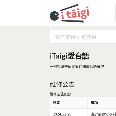
iTaigi愛台語
一部集結群眾編纂的開放台語辭典
維修公告
維修公告紀錄:
日期
事項
2024.11.29
由於後台仍收到