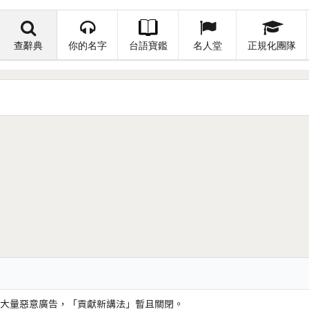
查辭典
你的名字
台語寶鑑
名人堂
正規化團隊
大量惡意廣告，「貢獻新講法」暫且關閉。