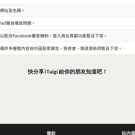
網址及名稱。
iPad聲音播放問題。
以配合Facebook審查機制，登入具名貢獻功能暫且下架。
雜許多腥羶內容與中國惡意廣告，我很會、燒燙燙新詞暫且下架。
快分享 iTaigi 給你的朋友知道吧！
條款
站內