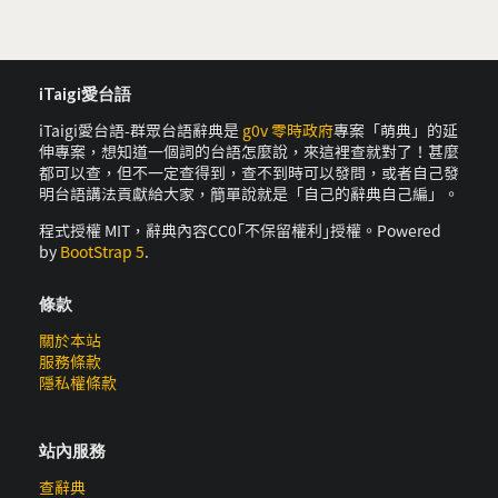
iTaigi愛台語
iTaigi愛台語-群眾台語辭典是
g0v 零時政府
專案「萌典」的延
伸專案，想知道一個詞的台語怎麼說，來這裡查就對了！甚麼
都可以查，但不一定查得到，查不到時可以發問，或者自己發
明台語講法貢獻給大家，簡單說就是「自己的辭典自己編」。
程式授權 MIT，辭典內容CC0｢不保留權利｣授權。Powered
by
BootStrap 5
.
條款
關於本站
服務條款
隱私權條款
站內服務
查辭典