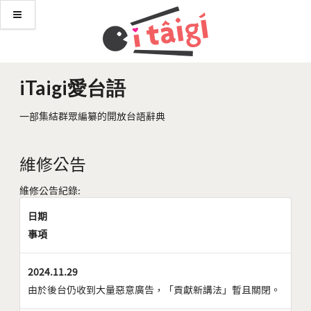
iTaigi愛台語
一部集結群眾編纂的開放台語辭典
維修公告
維修公告紀錄:
日期
事項
2024.11.29
由於後台仍收到大量惡意廣告，「貢獻新講法」暫且關閉。