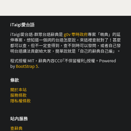
iTaigi愛台語
iTaigi愛台語-群眾台語辭典是
g0v 零時政府
專案「萌典」的延
伸專案，想知道一個詞的台語怎麼說，來這裡查就對了！甚麼
都可以查，但不一定查得到，查不到時可以發問，或者自己發
明台語講法貢獻給大家，簡單說就是「自己的辭典自己編」。
程式授權 MIT，辭典內容CC0｢不保留權利｣授權。Powered
by
BootStrap 5
.
條款
關於本站
服務條款
隱私權條款
站內服務
查辭典