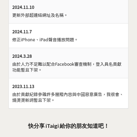
2024.11.10
更新外部超連結網址及名稱。
2024.11.7
修正iPhone、iPad聲音播放問題。
2024.3.28
由於人力不足難以配合Facebook審查機制，登入具名貢獻
功能暫且下架。
2023.11.13
由於貢獻紀錄參雜許多腥羶內容與中國惡意廣告，我很會、
燒燙燙新詞暫且下架。
快分享 iTaigi 給你的朋友知道吧！