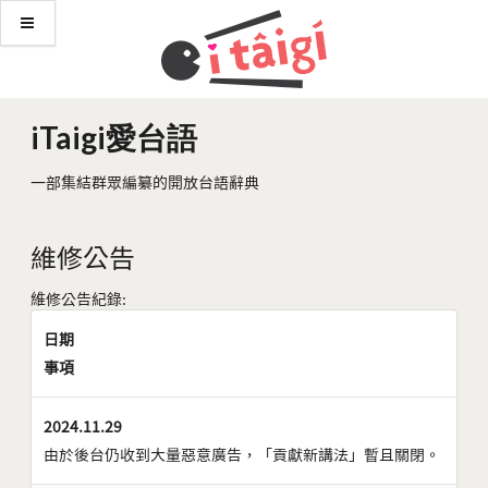
iTaigi愛台語
一部集結群眾編纂的開放台語辭典
維修公告
維修公告紀錄:
日期
事項
2024.11.29
由於後台仍收到大量惡意廣告，「貢獻新講法」暫且關閉。