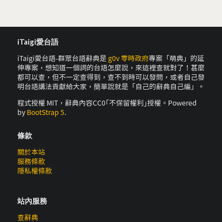
iTaigi愛台語
iTaigi愛台語-群眾台語辭典是
g0v 零時政府
專案「萌典」的延
伸專案，想知道一個詞的台語怎麼說，來這裡查就對了！甚麼
都可以查，但不一定查得到，查不到時可以發問，或者自己發
明台語講法貢獻給大家，簡單說就是「自己的辭典自己編」。
程式授權 MIT，辭典內容CC0｢不保留權利｣授權。Powered
by
BootStrap 5
.
條款
關於本站
服務條款
隱私權條款
站內服務
查辭典