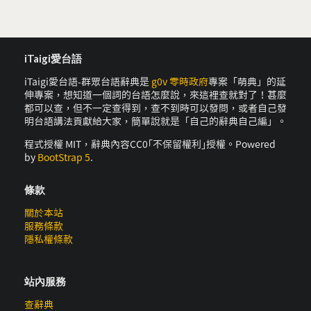
iTaigi愛台語
iTaigi愛台語-群眾台語辭典是
g0v 零時政府
專案「萌典」的延
伸專案，想知道一個詞的台語怎麼說，來這裡查就對了！甚麼
都可以查，但不一定查得到，查不到時可以發問，或者自己發
明台語講法貢獻給大家，簡單說就是「自己的辭典自己編」。
程式授權 MIT，辭典內容CC0｢不保留權利｣授權。Powered
by
BootStrap 5
.
條款
關於本站
服務條款
隱私權條款
站內服務
查辭典