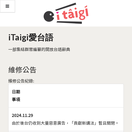
iTaigi愛台語
一部集結群眾編纂的開放台語辭典
維修公告
維修公告紀錄:
日期
事項
2024.11.29
由於後台仍收到大量惡意廣告，「貢獻新講法」暫且關閉。