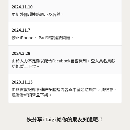
2024.11.10
更新外部超連結網址及名稱。
2024.11.7
修正iPhone、iPad聲音播放問題。
2024.3.28
由於人力不足難以配合Facebook審查機制，登入具名貢獻
功能暫且下架。
2023.11.13
由於貢獻紀錄參雜許多腥羶內容與中國惡意廣告，我很會、
燒燙燙新詞暫且下架。
快分享 iTaigi 給你的朋友知道吧！