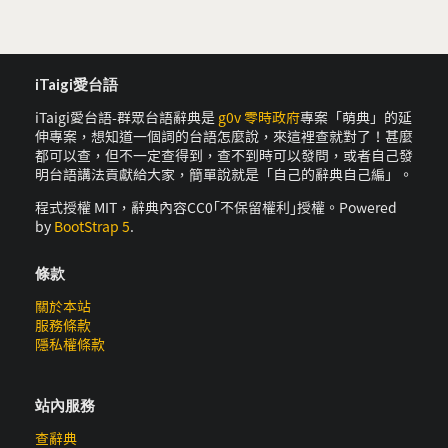
iTaigi愛台語
iTaigi愛台語-群眾台語辭典是
g0v 零時政府
專案「萌典」的延
伸專案，想知道一個詞的台語怎麼說，來這裡查就對了！甚麼
都可以查，但不一定查得到，查不到時可以發問，或者自己發
明台語講法貢獻給大家，簡單說就是「自己的辭典自己編」。
程式授權 MIT，辭典內容CC0｢不保留權利｣授權。Powered
by
BootStrap 5
.
條款
關於本站
服務條款
隱私權條款
站內服務
查辭典