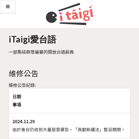
iTaigi愛台語
一部集結群眾編纂的開放台語辭典
維修公告
維修公告紀錄:
日期
事項
2024.11.29
由於後台仍收到大量惡意廣告，「貢獻新講法」暫且關閉。