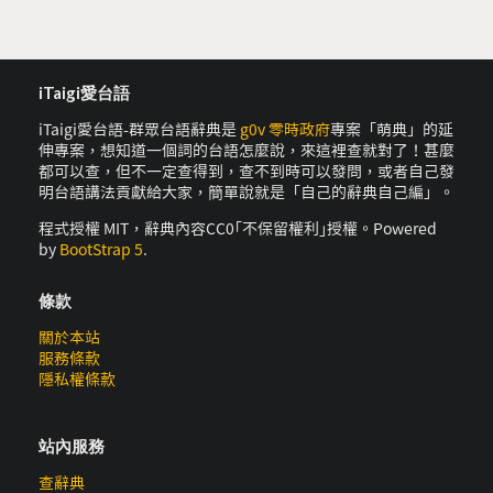
iTaigi愛台語
iTaigi愛台語-群眾台語辭典是
g0v 零時政府
專案「萌典」的延
伸專案，想知道一個詞的台語怎麼說，來這裡查就對了！甚麼
都可以查，但不一定查得到，查不到時可以發問，或者自己發
明台語講法貢獻給大家，簡單說就是「自己的辭典自己編」。
程式授權 MIT，辭典內容CC0｢不保留權利｣授權。Powered
by
BootStrap 5
.
條款
關於本站
服務條款
隱私權條款
站內服務
查辭典