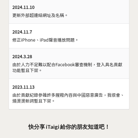
2024.11.10
更新外部超連結網址及名稱。
2024.11.7
修正iPhone、iPad聲音播放問題。
2024.3.28
由於人力不足難以配合Facebook審查機制，登入具名貢獻
功能暫且下架。
2023.11.13
由於貢獻紀錄參雜許多腥羶內容與中國惡意廣告，我很會、
燒燙燙新詞暫且下架。
快分享 iTaigi 給你的朋友知道吧！