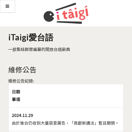
iTaigi愛台語
一部集結群眾編纂的開放台語辭典
維修公告
維修公告紀錄:
日期
事項
2024.11.29
由於後台仍收到大量惡意廣告，「貢獻新講法」暫且關閉。