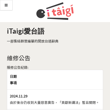
iTaigi愛台語
一部集結群眾編纂的開放台語辭典
維修公告
維修公告紀錄:
日期
事項
2024.11.29
由於後台仍收到大量惡意廣告，「貢獻新講法」暫且關閉。