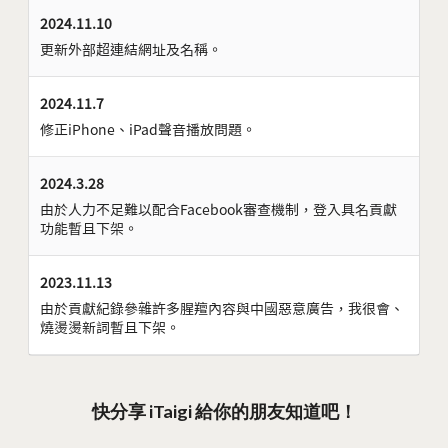
2024.11.10
更新外部超連結網址及名稱。
2024.11.7
修正iPhone、iPad聲音播放問題。
2024.3.28
由於人力不足難以配合Facebook審查機制，登入具名貢獻
功能暫且下架。
2023.11.13
由於貢獻紀錄參雜許多腥羶內容與中國惡意廣告，我很會、
燒燙燙新詞暫且下架。
快分享 iTaigi 給你的朋友知道吧！