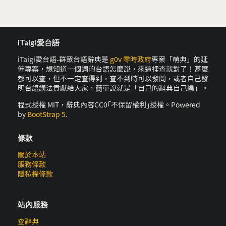
iTaigi愛台語
iTaigi愛台語-群眾台語辭典是
g0v 零時政府
專案「萌典」的延
伸專案，想知道一個詞的台語怎麼說，來這裡查就對了！甚麼
都可以查，但不一定查得到，查不到時可以發問，或者自己發
明台語講法貢獻給大家，簡單說就是「自己的辭典自己編」。
程式授權 MIT，辭典內容CC0｢不保留權利｣授權。Powered
by
BootStrap 5
.
條款
關於本站
服務條款
隱私權條款
站內服務
查辭典