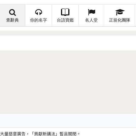
查辭典
你的名字
台語寶鑑
名人堂
正規化團隊
大量惡意廣告，「貢獻新講法」暫且關閉。