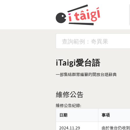
iTaigi愛台語
一部集結群眾編纂的開放台語辭典
維修公告
維修公告紀錄:
日期
事項
2024.11.29
由於後台仍收到