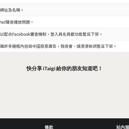
網址及名稱。
iPad聲音播放問題。
以配合Facebook審查機制，登入具名貢獻功能暫且下架。
雜許多腥羶內容與中國惡意廣告，我很會、燒燙燙新詞暫且下架。
快分享 iTaigi 給你的朋友知道吧！
條款
站內