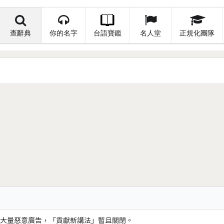
查辭典
你的名字
台語寶鑑
名人堂
正規化團隊
大量惡意廣告，「貢獻新講法」暫且關閉。