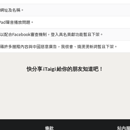
網址及名稱。
iPad聲音播放問題。
以配合Facebook審查機制，登入具名貢獻功能暫且下架。
雜許多腥羶內容與中國惡意廣告，我很會、燒燙燙新詞暫且下架。
快分享 iTaigi 給你的朋友知道吧！
條款
站內