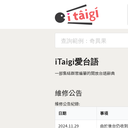
iTaigi愛台語
一部集結群眾編纂的開放台語辭典
維修公告
維修公告紀錄:
日期
事項
2024.11.29
由於後台仍收到