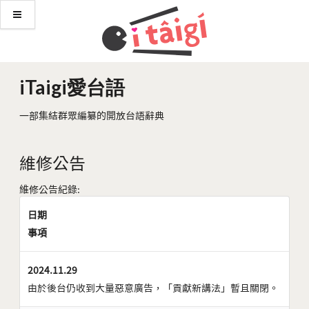
iTaigi愛台語
一部集結群眾編纂的開放台語辭典
維修公告
維修公告紀錄:
日期
事項
2024.11.29
由於後台仍收到大量惡意廣告，「貢獻新講法」暫且關閉。