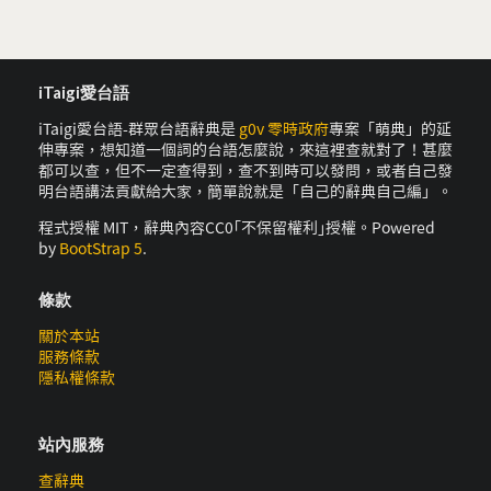
iTaigi愛台語
iTaigi愛台語-群眾台語辭典是
g0v 零時政府
專案「萌典」的延
伸專案，想知道一個詞的台語怎麼說，來這裡查就對了！甚麼
都可以查，但不一定查得到，查不到時可以發問，或者自己發
明台語講法貢獻給大家，簡單說就是「自己的辭典自己編」。
程式授權 MIT，辭典內容CC0｢不保留權利｣授權。Powered
by
BootStrap 5
.
條款
關於本站
服務條款
隱私權條款
站內服務
查辭典