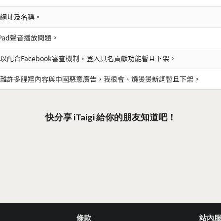
網址及名稱。
iPad聲音播放問題。
以配合Facebook審查機制，登入具名貢獻功能暫且下架。
雜許多腥羶內容與中國惡意廣告，我很會、燒燙燙新詞暫且下架。
快分享 iTaigi 給你的朋友知道吧！
條款
站內