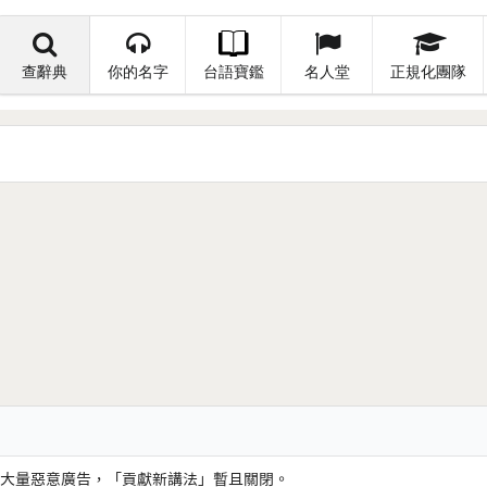
查辭典
你的名字
台語寶鑑
名人堂
正規化團隊
大量惡意廣告，「貢獻新講法」暫且關閉。