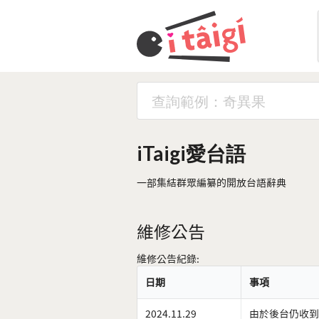
iTaigi愛台語
一部集結群眾編纂的開放台語辭典
維修公告
維修公告紀錄:
日期
事項
2024.11.29
由於後台仍收到