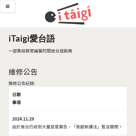
iTaigi愛台語
一部集結群眾編纂的開放台語辭典
維修公告
維修公告紀錄:
日期
事項
2024.11.29
由於後台仍收到大量惡意廣告，「貢獻新講法」暫且關閉。