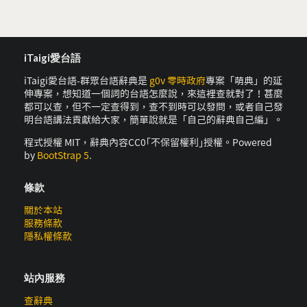
iTaigi愛台語
iTaigi愛台語-群眾台語辭典是
g0v 零時政府
專案「萌典」的延
伸專案，想知道一個詞的台語怎麼說，來這裡查就對了！甚麼
都可以查，但不一定查得到，查不到時可以發問，或者自己發
明台語講法貢獻給大家，簡單說就是「自己的辭典自己編」。
程式授權 MIT，辭典內容CC0｢不保留權利｣授權。Powered
by
BootStrap 5
.
條款
關於本站
服務條款
隱私權條款
站內服務
查辭典