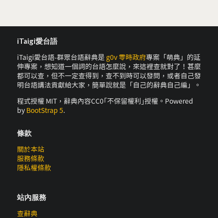
iTaigi愛台語
iTaigi愛台語-群眾台語辭典是
g0v 零時政府
專案「萌典」的延
伸專案，想知道一個詞的台語怎麼說，來這裡查就對了！甚麼
都可以查，但不一定查得到，查不到時可以發問，或者自己發
明台語講法貢獻給大家，簡單說就是「自己的辭典自己編」。
程式授權 MIT，辭典內容CC0｢不保留權利｣授權。Powered
by
BootStrap 5
.
條款
關於本站
服務條款
隱私權條款
站內服務
查辭典