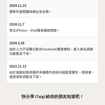
2024.11.10
更新外部超連結網址及名稱。
2024.11.7
修正iPhone、iPad聲音播放問題。
2024.3.28
由於人力不足難以配合Facebook審查機制，登入具名貢獻
功能暫且下架。
2023.11.13
由於貢獻紀錄參雜許多腥羶內容與中國惡意廣告，我很會、
燒燙燙新詞暫且下架。
快分享 iTaigi 給你的朋友知道吧！