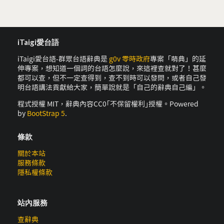
iTaigi愛台語
iTaigi愛台語-群眾台語辭典是
g0v 零時政府
專案「萌典」的延
伸專案，想知道一個詞的台語怎麼說，來這裡查就對了！甚麼
都可以查，但不一定查得到，查不到時可以發問，或者自己發
明台語講法貢獻給大家，簡單說就是「自己的辭典自己編」。
程式授權 MIT，辭典內容CC0｢不保留權利｣授權。Powered
by
BootStrap 5
.
條款
關於本站
服務條款
隱私權條款
站內服務
查辭典