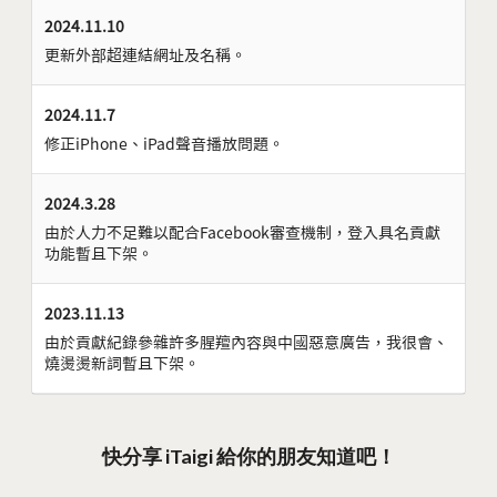
2024.11.10
更新外部超連結網址及名稱。
2024.11.7
修正iPhone、iPad聲音播放問題。
2024.3.28
由於人力不足難以配合Facebook審查機制，登入具名貢獻
功能暫且下架。
2023.11.13
由於貢獻紀錄參雜許多腥羶內容與中國惡意廣告，我很會、
燒燙燙新詞暫且下架。
快分享 iTaigi 給你的朋友知道吧！