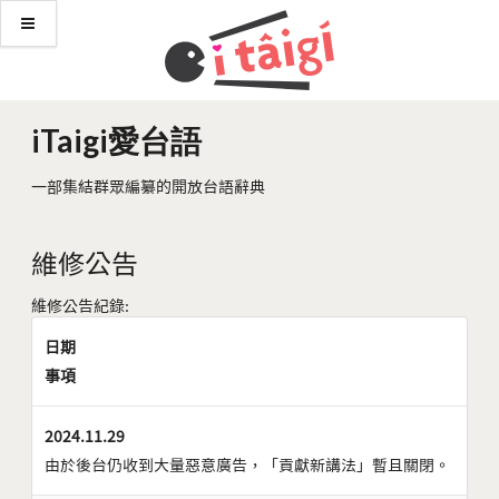
iTaigi愛台語
一部集結群眾編纂的開放台語辭典
維修公告
維修公告紀錄:
日期
事項
2024.11.29
由於後台仍收到大量惡意廣告，「貢獻新講法」暫且關閉。