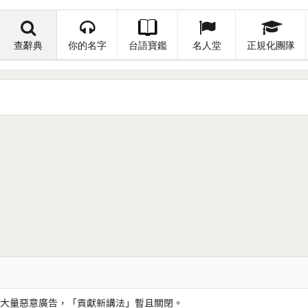
查辭典
你的名字
台語寶鑑
名人堂
正規化團隊
大量惡意廣告，「貢獻新講法」暫且關閉。