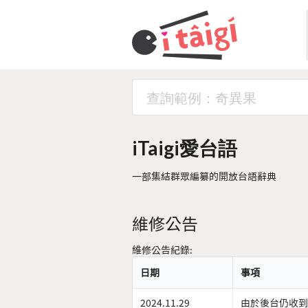
iTaigi愛台語
一部集結群眾編纂的開放台語辭典
維修公告
維修公告紀錄:
日期
事項
2024.11.29
由於後台仍收到