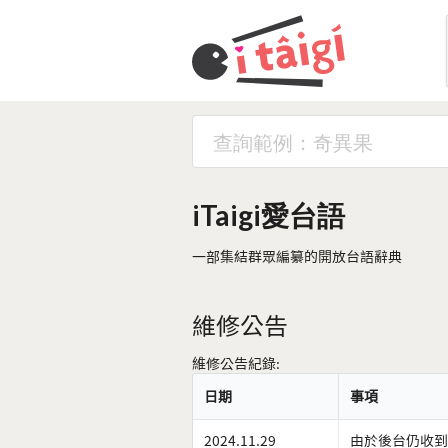
iTaigi愛台語
一部集結群眾編纂的開放台語辭典
維修公告
維修公告紀錄:
日期
事項
2024.11.29
由於後台仍收到