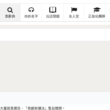
查辭典
你的名字
台語寶鑑
名人堂
正規化團隊
大量惡意廣告，「貢獻新講法」暫且關閉。