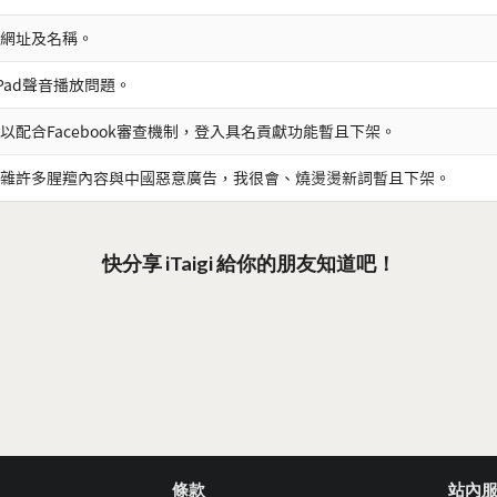
網址及名稱。
iPad聲音播放問題。
以配合Facebook審查機制，登入具名貢獻功能暫且下架。
雜許多腥羶內容與中國惡意廣告，我很會、燒燙燙新詞暫且下架。
快分享 iTaigi 給你的朋友知道吧！
條款
站內