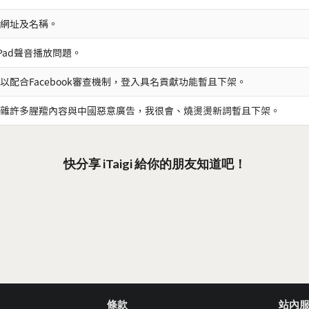
網址及名稱。
iPad聲音播放問題。
以配合Facebook審查機制，登入具名貢獻功能暫且下架。
雜許多腥羶內容與中國惡意廣告，我很會、燒燙燙新詞暫且下架。
快分享 iTaigi 給你的朋友知道吧！
條款
站內