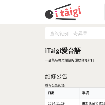
iTaigi愛台語
一部集結群眾編纂的開放台語辭典
維修公告
維修公告紀錄:
日期
事項
2024.11.29
由於後台仍收到