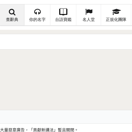
查辭典
你的名字
台語寶鑑
名人堂
正規化團隊
大量惡意廣告，「貢獻新講法」暫且關閉。