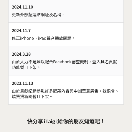
2024.11.10
更新外部超連結網址及名稱。
2024.11.7
修正iPhone、iPad聲音播放問題。
2024.3.28
由於人力不足難以配合Facebook審查機制，登入具名貢獻
功能暫且下架。
2023.11.13
由於貢獻紀錄參雜許多腥羶內容與中國惡意廣告，我很會、
燒燙燙新詞暫且下架。
快分享 iTaigi 給你的朋友知道吧！