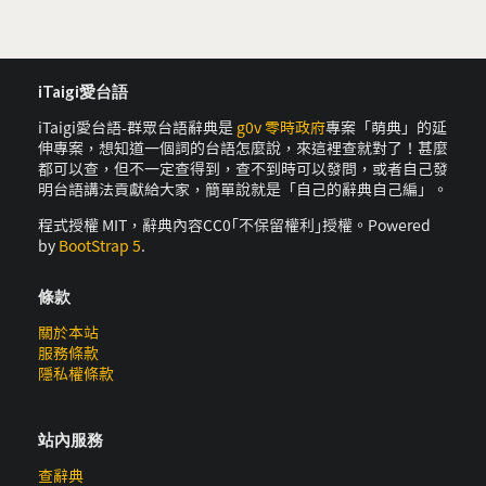
iTaigi愛台語
iTaigi愛台語-群眾台語辭典是
g0v 零時政府
專案「萌典」的延
伸專案，想知道一個詞的台語怎麼說，來這裡查就對了！甚麼
都可以查，但不一定查得到，查不到時可以發問，或者自己發
明台語講法貢獻給大家，簡單說就是「自己的辭典自己編」。
程式授權 MIT，辭典內容CC0｢不保留權利｣授權。Powered
by
BootStrap 5
.
條款
關於本站
服務條款
隱私權條款
站內服務
查辭典