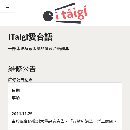
iTaigi愛台語
一部集結群眾編纂的開放台語辭典
維修公告
維修公告紀錄:
日期
事項
2024.11.29
由於後台仍收到大量惡意廣告，「貢獻新講法」暫且關閉。