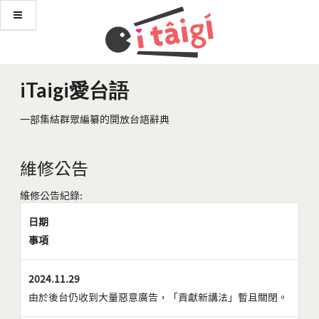
iTaigi愛台語
一部集結群眾編纂的開放台語辭典
維修公告
維修公告紀錄:
日期
事項
2024.11.29
由於後台仍收到大量惡意廣告，「貢獻新講法」暫且關閉。