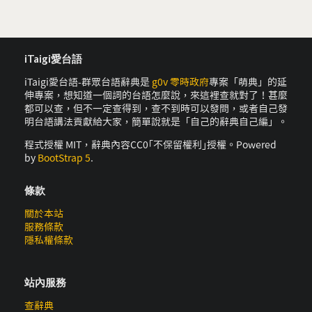
iTaigi愛台語
iTaigi愛台語-群眾台語辭典是
g0v 零時政府
專案「萌典」的延
伸專案，想知道一個詞的台語怎麼說，來這裡查就對了！甚麼
都可以查，但不一定查得到，查不到時可以發問，或者自己發
明台語講法貢獻給大家，簡單說就是「自己的辭典自己編」。
程式授權 MIT，辭典內容CC0｢不保留權利｣授權。Powered
by
BootStrap 5
.
條款
關於本站
服務條款
隱私權條款
站內服務
查辭典