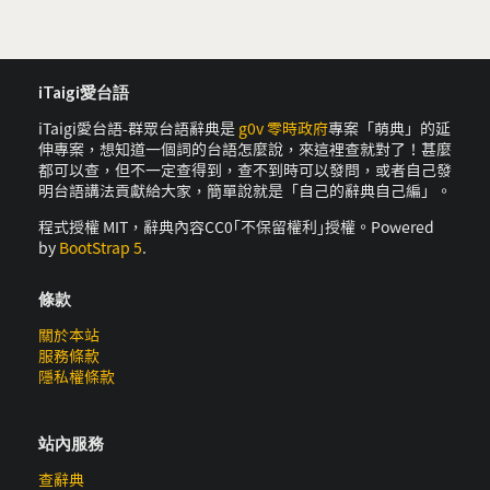
iTaigi愛台語
iTaigi愛台語-群眾台語辭典是
g0v 零時政府
專案「萌典」的延
伸專案，想知道一個詞的台語怎麼說，來這裡查就對了！甚麼
都可以查，但不一定查得到，查不到時可以發問，或者自己發
明台語講法貢獻給大家，簡單說就是「自己的辭典自己編」。
程式授權 MIT，辭典內容CC0｢不保留權利｣授權。Powered
by
BootStrap 5
.
條款
關於本站
服務條款
隱私權條款
站內服務
查辭典