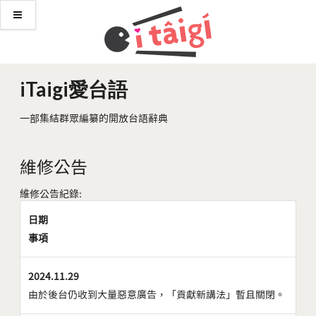
iTaigi愛台語
一部集結群眾編纂的開放台語辭典
維修公告
維修公告紀錄:
日期
事項
2024.11.29
由於後台仍收到大量惡意廣告，「貢獻新講法」暫且關閉。