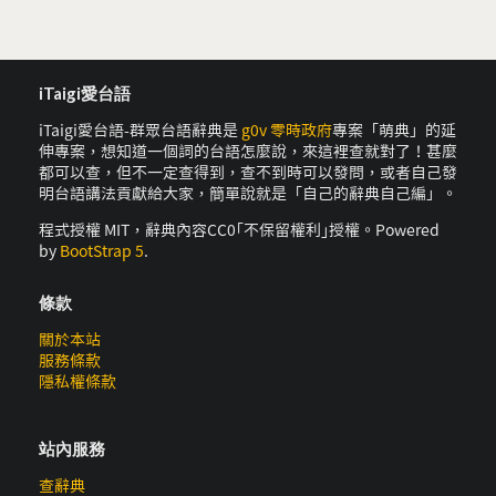
iTaigi愛台語
iTaigi愛台語-群眾台語辭典是
g0v 零時政府
專案「萌典」的延
伸專案，想知道一個詞的台語怎麼說，來這裡查就對了！甚麼
都可以查，但不一定查得到，查不到時可以發問，或者自己發
明台語講法貢獻給大家，簡單說就是「自己的辭典自己編」。
程式授權 MIT，辭典內容CC0｢不保留權利｣授權。Powered
by
BootStrap 5
.
條款
關於本站
服務條款
隱私權條款
站內服務
查辭典