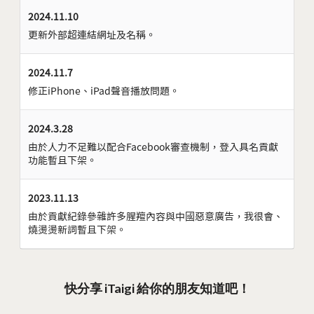
2024.11.10
更新外部超連結網址及名稱。
2024.11.7
修正iPhone、iPad聲音播放問題。
2024.3.28
由於人力不足難以配合Facebook審查機制，登入具名貢獻
功能暫且下架。
2023.11.13
由於貢獻紀錄參雜許多腥羶內容與中國惡意廣告，我很會、
燒燙燙新詞暫且下架。
快分享 iTaigi 給你的朋友知道吧！