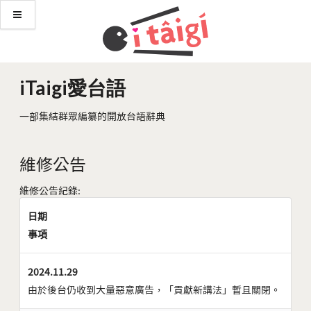
iTaigi愛台語
一部集結群眾編纂的開放台語辭典
維修公告
維修公告紀錄:
日期
事項
2024.11.29
由於後台仍收到大量惡意廣告，「貢獻新講法」暫且關閉。