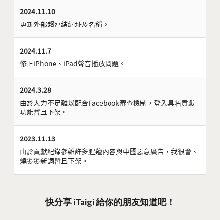
2024.11.10
更新外部超連結網址及名稱。
2024.11.7
修正iPhone、iPad聲音播放問題。
2024.3.28
由於人力不足難以配合Facebook審查機制，登入具名貢獻
功能暫且下架。
2023.11.13
由於貢獻紀錄參雜許多腥羶內容與中國惡意廣告，我很會、
燒燙燙新詞暫且下架。
快分享 iTaigi 給你的朋友知道吧！