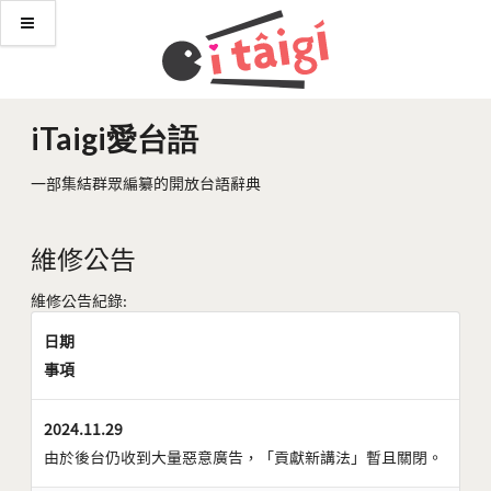
iTaigi愛台語
一部集結群眾編纂的開放台語辭典
維修公告
維修公告紀錄:
日期
事項
2024.11.29
由於後台仍收到大量惡意廣告，「貢獻新講法」暫且關閉。