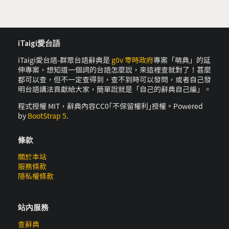
iTaigi愛台語
iTaigi愛台語-群眾台語辭典是
g0v 零時政府
專案「萌典」的延
伸專案，想知道一個詞的台語怎麼說，來這裡查就對了！甚麼
都可以查，但不一定查得到，查不到時可以發問，或者自己發
明台語講法貢獻給大家，簡單說就是「自己的辭典自己編」。
程式授權 MIT，辭典內容CC0｢不保留權利｣授權。Powered
by
BootStrap 5
.
條款
關於本站
服務條款
隱私權條款
站內服務
查辭典