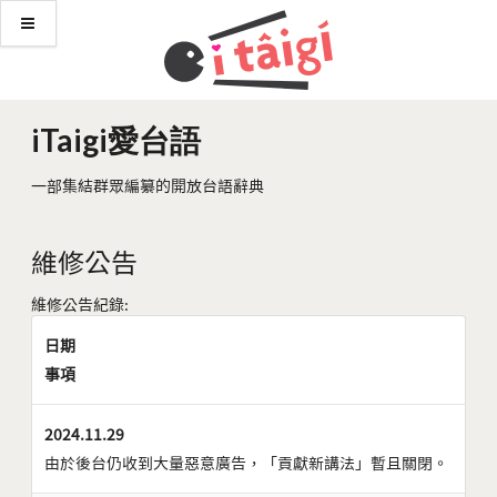
iTaigi愛台語
一部集結群眾編纂的開放台語辭典
維修公告
維修公告紀錄:
日期
事項
2024.11.29
由於後台仍收到大量惡意廣告，「貢獻新講法」暫且關閉。