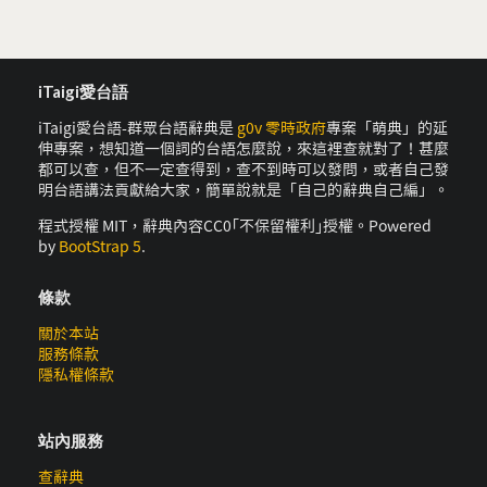
iTaigi愛台語
iTaigi愛台語-群眾台語辭典是
g0v 零時政府
專案「萌典」的延
伸專案，想知道一個詞的台語怎麼說，來這裡查就對了！甚麼
都可以查，但不一定查得到，查不到時可以發問，或者自己發
明台語講法貢獻給大家，簡單說就是「自己的辭典自己編」。
程式授權 MIT，辭典內容CC0｢不保留權利｣授權。Powered
by
BootStrap 5
.
條款
關於本站
服務條款
隱私權條款
站內服務
查辭典