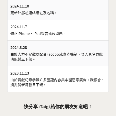
2024.11.10
更新外部超連結網址及名稱。
2024.11.7
修正iPhone、iPad聲音播放問題。
2024.3.28
由於人力不足難以配合Facebook審查機制，登入具名貢獻
功能暫且下架。
2023.11.13
由於貢獻紀錄參雜許多腥羶內容與中國惡意廣告，我很會、
燒燙燙新詞暫且下架。
快分享 iTaigi 給你的朋友知道吧！