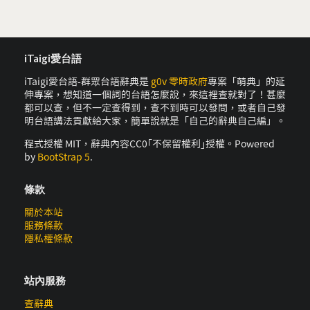
iTaigi愛台語
iTaigi愛台語-群眾台語辭典是
g0v 零時政府
專案「萌典」的延
伸專案，想知道一個詞的台語怎麼說，來這裡查就對了！甚麼
都可以查，但不一定查得到，查不到時可以發問，或者自己發
明台語講法貢獻給大家，簡單說就是「自己的辭典自己編」。
程式授權 MIT，辭典內容CC0｢不保留權利｣授權。Powered
by
BootStrap 5
.
條款
關於本站
服務條款
隱私權條款
站內服務
查辭典