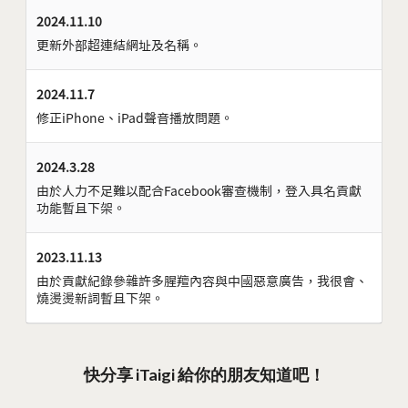
2024.11.10
更新外部超連結網址及名稱。
2024.11.7
修正iPhone、iPad聲音播放問題。
2024.3.28
由於人力不足難以配合Facebook審查機制，登入具名貢獻
功能暫且下架。
2023.11.13
由於貢獻紀錄參雜許多腥羶內容與中國惡意廣告，我很會、
燒燙燙新詞暫且下架。
快分享 iTaigi 給你的朋友知道吧！