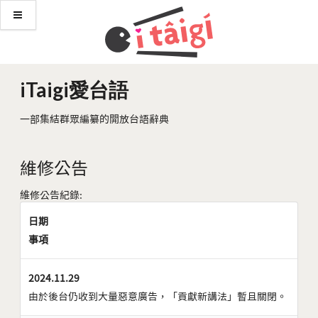
iTaigi愛台語
一部集結群眾編纂的開放台語辭典
維修公告
維修公告紀錄:
日期
事項
2024.11.29
由於後台仍收到大量惡意廣告，「貢獻新講法」暫且關閉。