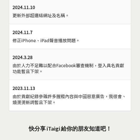
2024.11.10
更新外部超連結網址及名稱。
2024.11.7
修正iPhone、iPad聲音播放問題。
2024.3.28
由於人力不足難以配合Facebook審查機制，登入具名貢獻
功能暫且下架。
2023.11.13
由於貢獻紀錄參雜許多腥羶內容與中國惡意廣告，我很會、
燒燙燙新詞暫且下架。
快分享 iTaigi 給你的朋友知道吧！