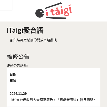
iTaigi愛台語
一部集結群眾編纂的開放台語辭典
維修公告
維修公告紀錄:
日期
事項
2024.11.29
由於後台仍收到大量惡意廣告，「貢獻新講法」暫且關閉。