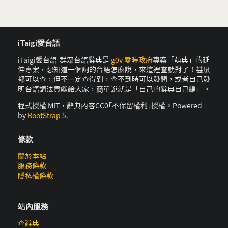
iTaigi愛台語
iTaigi愛台語-群眾台語辭典是
g0v 零時政府
專案「萌典」的延
伸專案，想知道一個詞的台語怎麼說，來這裡查就對了！甚麼
都可以查，但不一定查得到，查不到時可以發問，或者自己發
明台語講法貢獻給大家，簡單說就是「自己的辭典自己編」。
程式授權 MIT，辭典內容CC0｢不保留權利｣授權。Powered
by
BootStrap 5
.
條款
關於本站
服務條款
隱私權條款
站內服務
查辭典