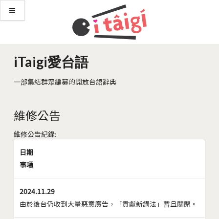
iTaigi愛台語
一部集結群眾編纂的開放台語辭典
維修公告
維修公告紀錄:
日期
事項
2024.11.29
由於後台仍收到大量惡意廣告，「貢獻新講法」暫且關閉。