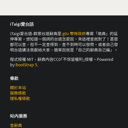
iTaigi愛台語
iTaigi愛台語-群眾台語辭典是
g0v 零時政府
專案「萌典」的延
伸專案，想知道一個詞的台語怎麼說，來這裡查就對了！甚麼
都可以查，但不一定查得到，查不到時可以發問，或者自己發
明台語講法貢獻給大家，簡單說就是「自己的辭典自己編」。
程式授權 MIT，辭典內容CC0｢不保留權利｣授權。Powered
by
BootStrap 5
.
條款
關於本站
服務條款
隱私權條款
站內服務
查辭典