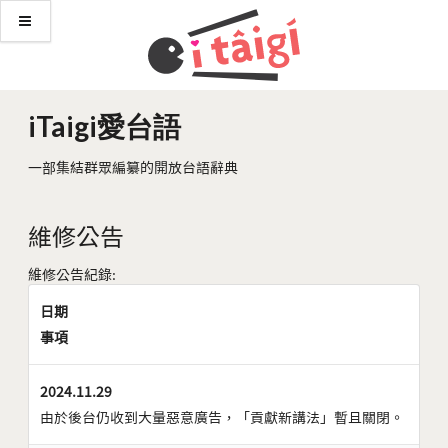
iTaigi愛台語
一部集結群眾編纂的開放台語辭典
維修公告
維修公告紀錄:
日期
事項
2024.11.29
由於後台仍收到大量惡意廣告，「貢獻新講法」暫且關閉。