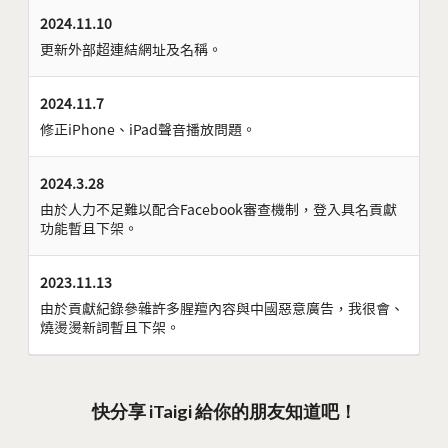
2024.11.10
更新外部超連結網址及名稱。
2024.11.7
修正iPhone、iPad聲音播放問題。
2024.3.28
由於人力不足難以配合Facebook審查機制，登入具名貢獻
功能暫且下架。
2023.11.13
由於貢獻紀錄參雜許多腥羶內容與中國惡意廣告，我很會、
燒燙燙新詞暫且下架。
快分享 iTaigi 給你的朋友知道吧！