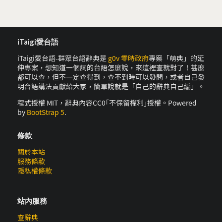
iTaigi愛台語
iTaigi愛台語-群眾台語辭典是
g0v 零時政府
專案「萌典」的延
伸專案，想知道一個詞的台語怎麼說，來這裡查就對了！甚麼
都可以查，但不一定查得到，查不到時可以發問，或者自己發
明台語講法貢獻給大家，簡單說就是「自己的辭典自己編」。
程式授權 MIT，辭典內容CC0｢不保留權利｣授權。Powered
by
BootStrap 5
.
條款
關於本站
服務條款
隱私權條款
站內服務
查辭典