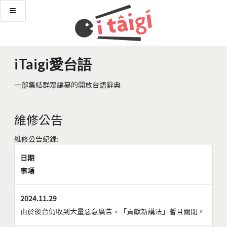
iTaigi愛台語
一部集結群眾編纂的開放台語辭典
維修公告
維修公告紀錄:
日期
事項
2024.11.29
由於後台仍收到大量惡意廣告，「貢獻新講法」暫且關閉。