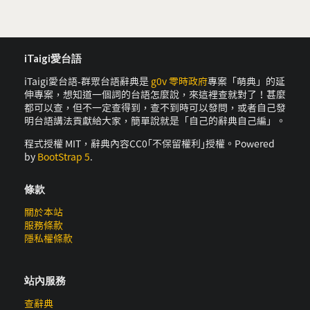
iTaigi愛台語
iTaigi愛台語-群眾台語辭典是
g0v 零時政府
專案「萌典」的延
伸專案，想知道一個詞的台語怎麼說，來這裡查就對了！甚麼
都可以查，但不一定查得到，查不到時可以發問，或者自己發
明台語講法貢獻給大家，簡單說就是「自己的辭典自己編」。
程式授權 MIT，辭典內容CC0｢不保留權利｣授權。Powered
by
BootStrap 5
.
條款
關於本站
服務條款
隱私權條款
站內服務
查辭典