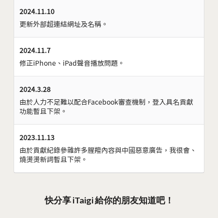
2024.11.10
更新外部超連結網址及名稱。
2024.11.7
修正iPhone、iPad聲音播放問題。
2024.3.28
由於人力不足難以配合Facebook審查機制，登入具名貢獻
功能暫且下架。
2023.11.13
由於貢獻紀錄參雜許多腥羶內容與中國惡意廣告，我很會、
燒燙燙新詞暫且下架。
快分享 iTaigi 給你的朋友知道吧！