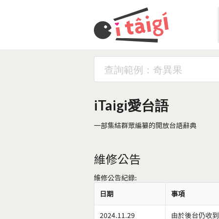
iTaigi愛台語
一部集結群眾編纂的開放台語辭典
維修公告
維修公告紀錄:
日期
事項
2024.11.29
由於後台仍收到