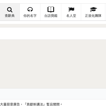
查辭典
你的名字
台語寶鑑
名人堂
正規化團隊
大量惡意廣告，「貢獻新講法」暫且關閉。