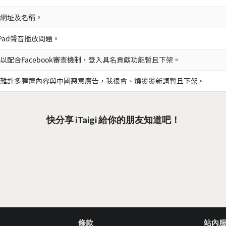
網址及名稱。
iPad聲音播放問題。
以配合Facebook審查機制，登入具名貢獻功能暫且下架。
雜許多腥羶內容與中國惡意廣告，我很會、燒燙燙新詞暫且下架。
快分享 iTaigi 給你的朋友知道吧！
條款
站內