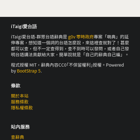
iTaigi愛台語
iTaigi愛台語-群眾台語辭典是
g0v 零時政府
專案「萌典」的延
伸專案，想知道一個詞的台語怎麼說，來這裡查就對了！甚麼
都可以查，但不一定查得到，查不到時可以發問，或者自己發
明台語講法貢獻給大家，簡單說就是「自己的辭典自己編」。
程式授權 MIT，辭典內容CC0｢不保留權利｣授權。Powered
by
BootStrap 5
.
條款
關於本站
服務條款
隱私權條款
站內服務
查辭典