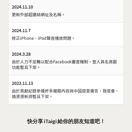
2024.11.10
更新外部超連結網址及名稱。
2024.11.7
修正iPhone、iPad聲音播放問題。
2024.3.28
由於人力不足難以配合Facebook審查機制，登入具名貢獻
功能暫且下架。
2023.11.13
由於貢獻紀錄參雜許多腥羶內容與中國惡意廣告，我很會、
燒燙燙新詞暫且下架。
快分享 iTaigi 給你的朋友知道吧！