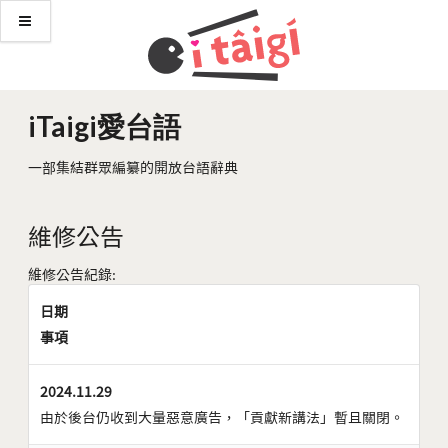
iTaigi愛台語
一部集結群眾編纂的開放台語辭典
維修公告
維修公告紀錄:
日期
事項
2024.11.29
由於後台仍收到大量惡意廣告，「貢獻新講法」暫且關閉。