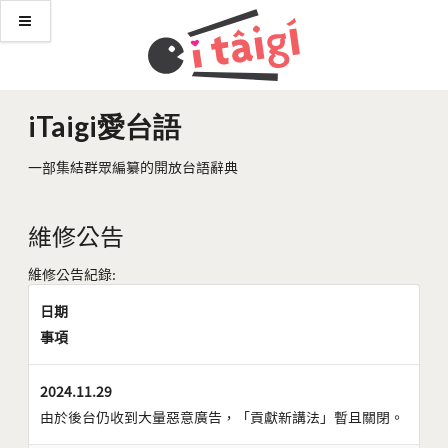
iTaigi愛台語
一部集結群眾編纂的開放台語辭典
維修公告
維修公告紀錄:
日期
事項
2024.11.29
由於後台仍收到大量惡意廣告，「貢獻新講法」暫且關閉。