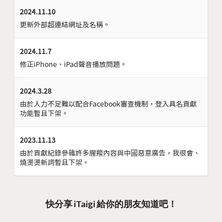
2024.11.10
更新外部超連結網址及名稱。
2024.11.7
修正iPhone、iPad聲音播放問題。
2024.3.28
由於人力不足難以配合Facebook審查機制，登入具名貢獻
功能暫且下架。
2023.11.13
由於貢獻紀錄參雜許多腥羶內容與中國惡意廣告，我很會、
燒燙燙新詞暫且下架。
快分享 iTaigi 給你的朋友知道吧！