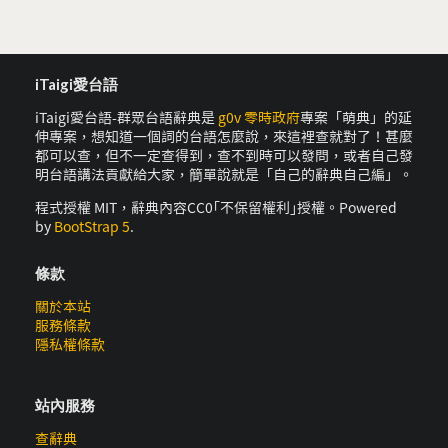
iTaigi愛台語
iTaigi愛台語-群眾台語辭典是
g0v 零時政府
專案「萌典」的延
伸專案，想知道一個詞的台語怎麼說，來這裡查就對了！甚麼
都可以查，但不一定查得到，查不到時可以發問，或者自己發
明台語講法貢獻給大家，簡單說就是「自己的辭典自己編」。
程式授權 MIT，辭典內容CC0｢不保留權利｣授權。Powered
by
BootStrap 5
.
條款
關於本站
服務條款
隱私權條款
站內服務
查辭典