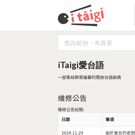
iTaigi愛台語
一部集結群眾編纂的開放台語辭典
維修公告
維修公告紀錄:
日期
事項
2024.11.29
由於後台仍收到