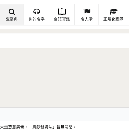
查辭典
你的名字
台語寶鑑
名人堂
正規化團隊
大量惡意廣告，「貢獻新講法」暫且關閉。