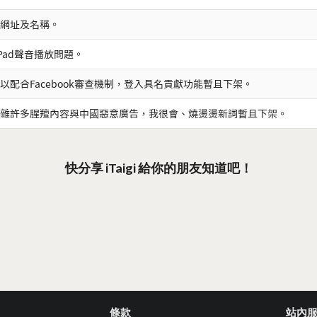
網址及名稱。
iPad聲音播放問題。
以配合Facebook審查機制，登入具名貢獻功能暫且下架。
雜許多腥羶內容與中國惡意廣告，我很會、燒燙燙新詞暫且下架。
快分享 iTaigi 給你的朋友知道吧！
條款
站內