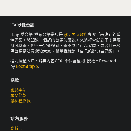
iTaigi愛台語
iTaigi愛台語-群眾台語辭典是
g0v 零時政府
專案「萌典」的延
伸專案，想知道一個詞的台語怎麼說，來這裡查就對了！甚麼
都可以查，但不一定查得到，查不到時可以發問，或者自己發
明台語講法貢獻給大家，簡單說就是「自己的辭典自己編」。
程式授權 MIT，辭典內容CC0｢不保留權利｣授權。Powered
by
BootStrap 5
.
條款
關於本站
服務條款
隱私權條款
站內服務
查辭典