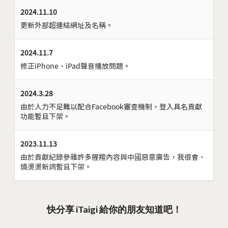
2024.11.10
更新外部超連結網址及名稱。
2024.11.7
修正iPhone、iPad聲音播放問題。
2024.3.28
由於人力不足難以配合Facebook審查機制，登入具名貢獻
功能暫且下架。
2023.11.13
由於貢獻紀錄參雜許多腥羶內容與中國惡意廣告，我很會、
燒燙燙新詞暫且下架。
快分享 iTaigi 給你的朋友知道吧！