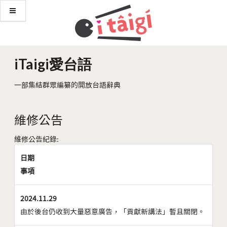
iTaigi愛台語
一部集結群眾編纂的開放台語辭典
維修公告
維修公告紀錄:
日期
事項
2024.11.29
由於後台仍收到大量惡意廣告，「貢獻新講法」暫且關閉。