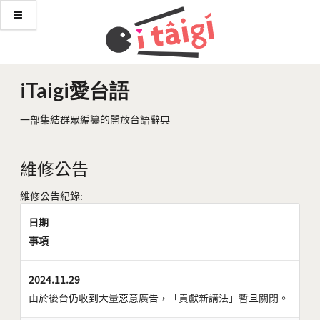
iTaigi愛台語
一部集結群眾編纂的開放台語辭典
維修公告
維修公告紀錄:
日期
事項
2024.11.29
由於後台仍收到大量惡意廣告，「貢獻新講法」暫且關閉。