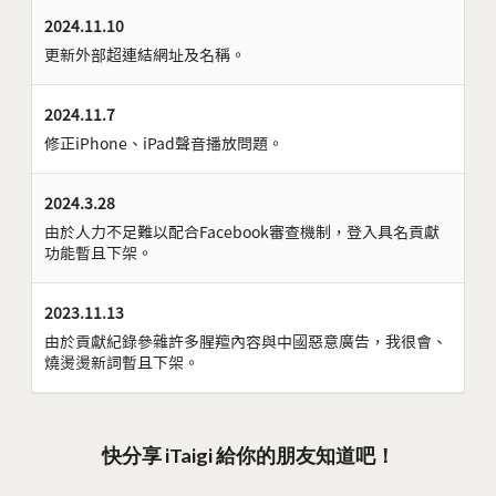
2024.11.10
更新外部超連結網址及名稱。
2024.11.7
修正iPhone、iPad聲音播放問題。
2024.3.28
由於人力不足難以配合Facebook審查機制，登入具名貢獻
功能暫且下架。
2023.11.13
由於貢獻紀錄參雜許多腥羶內容與中國惡意廣告，我很會、
燒燙燙新詞暫且下架。
快分享 iTaigi 給你的朋友知道吧！