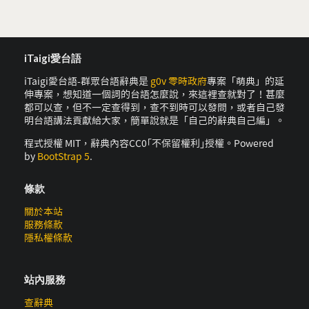
iTaigi愛台語
iTaigi愛台語-群眾台語辭典是
g0v 零時政府
專案「萌典」的延
伸專案，想知道一個詞的台語怎麼說，來這裡查就對了！甚麼
都可以查，但不一定查得到，查不到時可以發問，或者自己發
明台語講法貢獻給大家，簡單說就是「自己的辭典自己編」。
程式授權 MIT，辭典內容CC0｢不保留權利｣授權。Powered
by
BootStrap 5
.
條款
關於本站
服務條款
隱私權條款
站內服務
查辭典