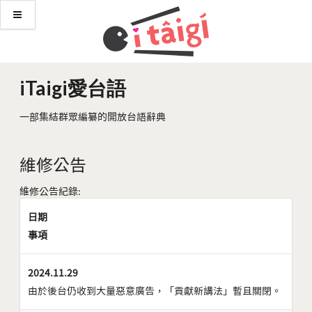
iTaigi愛台語
一部集結群眾編纂的開放台語辭典
維修公告
維修公告紀錄:
日期
事項
2024.11.29
由於後台仍收到大量惡意廣告，「貢獻新講法」暫且關閉。