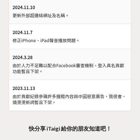
2024.11.10
更新外部超連結網址及名稱。
2024.11.7
修正iPhone、iPad聲音播放問題。
2024.3.28
由於人力不足難以配合Facebook審查機制，登入具名貢獻
功能暫且下架。
2023.11.13
由於貢獻紀錄參雜許多腥羶內容與中國惡意廣告，我很會、
燒燙燙新詞暫且下架。
快分享 iTaigi 給你的朋友知道吧！