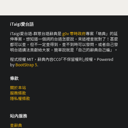
iTaigi愛台語
iTaigi愛台語-群眾台語辭典是
g0v 零時政府
專案「萌典」的延
伸專案，想知道一個詞的台語怎麼說，來這裡查就對了！甚麼
都可以查，但不一定查得到，查不到時可以發問，或者自己發
明台語講法貢獻給大家，簡單說就是「自己的辭典自己編」。
程式授權 MIT，辭典內容CC0｢不保留權利｣授權。Powered
by
BootStrap 5
.
條款
關於本站
服務條款
隱私權條款
站內服務
查辭典