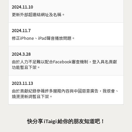
2024.11.10
更新外部超連結網址及名稱。
2024.11.7
修正iPhone、iPad聲音播放問題。
2024.3.28
由於人力不足難以配合Facebook審查機制，登入具名貢獻
功能暫且下架。
2023.11.13
由於貢獻紀錄參雜許多腥羶內容與中國惡意廣告，我很會、
燒燙燙新詞暫且下架。
快分享 iTaigi 給你的朋友知道吧！