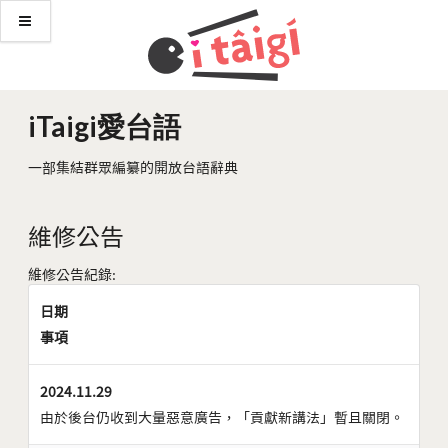
iTaigi愛台語
一部集結群眾編纂的開放台語辭典
維修公告
維修公告紀錄:
日期
事項
2024.11.29
由於後台仍收到大量惡意廣告，「貢獻新講法」暫且關閉。