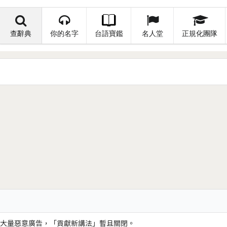
查辭典
你的名字
台語寶鑑
名人堂
正規化團隊
大量惡意廣告，「貢獻新講法」暫且關閉。