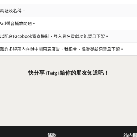
網址及名稱。
iPad聲音播放問題。
以配合Facebook審查機制，登入具名貢獻功能暫且下架。
雜許多腥羶內容與中國惡意廣告，我很會、燒燙燙新詞暫且下架。
快分享 iTaigi 給你的朋友知道吧！
條款
站內