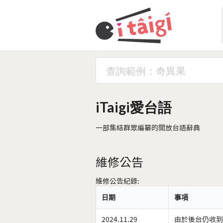
iTaigi愛台語
一部集結群眾編纂的開放台語辭典
維修公告
維修公告紀錄:
日期
事項
2024.11.29
由於後台仍收到