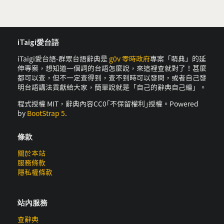
iTaigi愛台語
iTaigi愛台語-群眾台語辭典是
g0v 零時政府
專案「萌典」的延
伸專案，想知道一個詞的台語怎麼說，來這裡查就對了！甚麼
都可以查，但不一定查得到，查不到時可以發問，或者自己發
明台語講法貢獻給大家，簡單說就是「自己的辭典自己編」。
程式授權 MIT，辭典內容CC0｢不保留權利｣授權。Powered
by
BootStrap 5
.
條款
關於本站
服務條款
隱私權條款
站內服務
查辭典