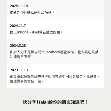
2024.11.10
更新外部超連結網址及名稱。
2024.11.7
修正iPhone、iPad聲音播放問題。
2024.3.28
由於人力不足難以配合Facebook審查機制，登入具名貢獻
功能暫且下架。
2023.11.13
由於貢獻紀錄參雜許多腥羶內容與中國惡意廣告，我很會、
燒燙燙新詞暫且下架。
快分享 iTaigi 給你的朋友知道吧！