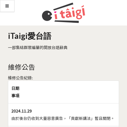
iTaigi愛台語
一部集結群眾編纂的開放台語辭典
維修公告
維修公告紀錄:
日期
事項
2024.11.29
由於後台仍收到大量惡意廣告，「貢獻新講法」暫且關閉。