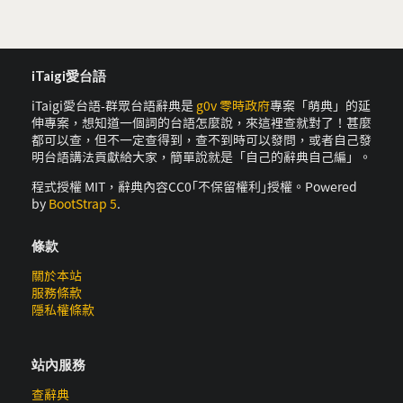
iTaigi愛台語
iTaigi愛台語-群眾台語辭典是
g0v 零時政府
專案「萌典」的延
伸專案，想知道一個詞的台語怎麼說，來這裡查就對了！甚麼
都可以查，但不一定查得到，查不到時可以發問，或者自己發
明台語講法貢獻給大家，簡單說就是「自己的辭典自己編」。
程式授權 MIT，辭典內容CC0｢不保留權利｣授權。Powered
by
BootStrap 5
.
條款
關於本站
服務條款
隱私權條款
站內服務
查辭典