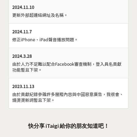
2024.11.10
更新外部超連結網址及名稱。
2024.11.7
修正iPhone、iPad聲音播放問題。
2024.3.28
由於人力不足難以配合Facebook審查機制，登入具名貢獻
功能暫且下架。
2023.11.13
由於貢獻紀錄參雜許多腥羶內容與中國惡意廣告，我很會、
燒燙燙新詞暫且下架。
快分享 iTaigi 給你的朋友知道吧！