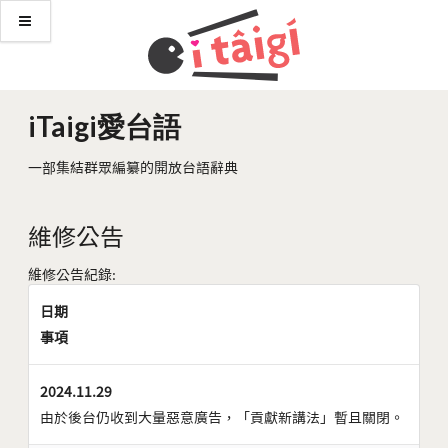
iTaigi愛台語
一部集結群眾編纂的開放台語辭典
維修公告
維修公告紀錄:
日期
事項
2024.11.29
由於後台仍收到大量惡意廣告，「貢獻新講法」暫且關閉。