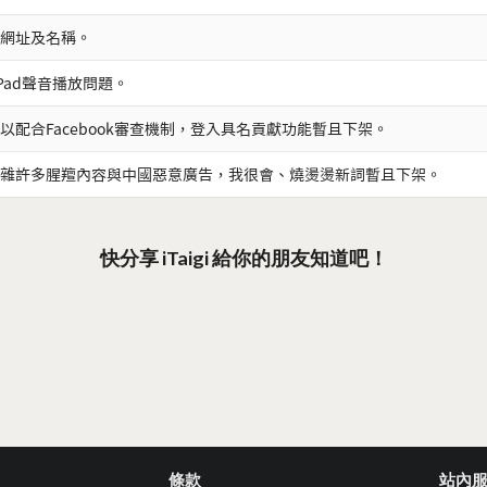
網址及名稱。
iPad聲音播放問題。
以配合Facebook審查機制，登入具名貢獻功能暫且下架。
雜許多腥羶內容與中國惡意廣告，我很會、燒燙燙新詞暫且下架。
快分享 iTaigi 給你的朋友知道吧！
條款
站內