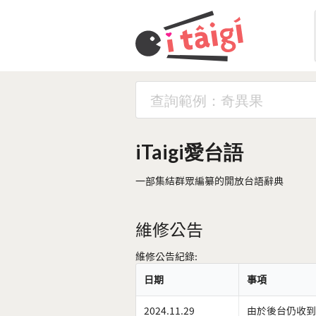
iTaigi愛台語
一部集結群眾編纂的開放台語辭典
維修公告
維修公告紀錄:
日期
事項
2024.11.29
由於後台仍收到