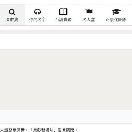
查辭典
你的名字
台語寶鑑
名人堂
正規化團隊
大量惡意廣告，「貢獻新講法」暫且關閉。