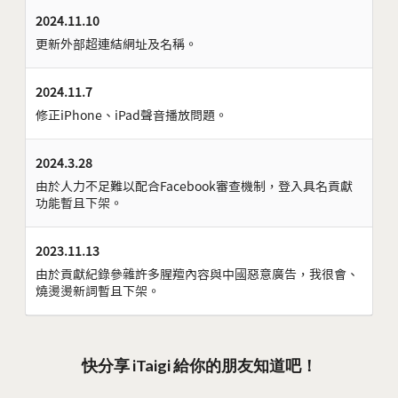
2024.11.10
更新外部超連結網址及名稱。
2024.11.7
修正iPhone、iPad聲音播放問題。
2024.3.28
由於人力不足難以配合Facebook審查機制，登入具名貢獻
功能暫且下架。
2023.11.13
由於貢獻紀錄參雜許多腥羶內容與中國惡意廣告，我很會、
燒燙燙新詞暫且下架。
快分享 iTaigi 給你的朋友知道吧！