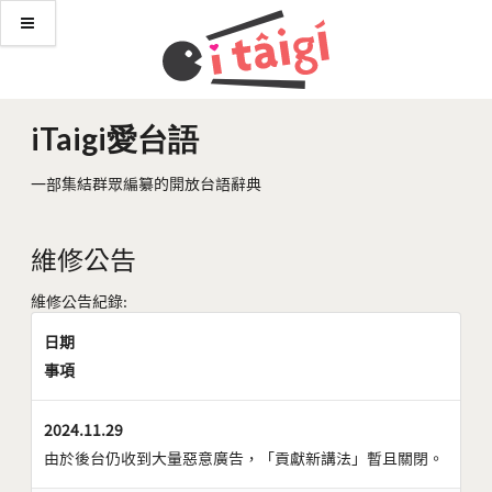
iTaigi愛台語
一部集結群眾編纂的開放台語辭典
維修公告
維修公告紀錄:
日期
事項
2024.11.29
由於後台仍收到大量惡意廣告，「貢獻新講法」暫且關閉。