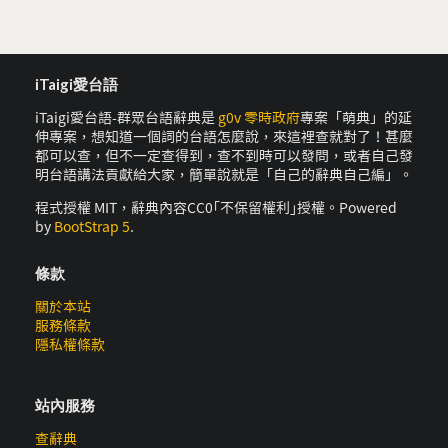
iTaigi愛台語
iTaigi愛台語-群眾台語辭典是
g0v 零時政府
專案「萌典」的延
伸專案，想知道一個詞的台語怎麼說，來這裡查就對了！甚麼
都可以查，但不一定查得到，查不到時可以發問，或者自己發
明台語講法貢獻給大家，簡單說就是「自己的辭典自己編」。
程式授權 MIT，辭典內容CC0｢不保留權利｣授權。Powered
by
BootStrap 5
.
條款
關於本站
服務條款
隱私權條款
站內服務
查辭典