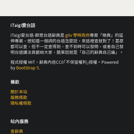
iTaigi愛台語
iTaigi愛台語-群眾台語辭典是
g0v 零時政府
專案「萌典」的延
伸專案，想知道一個詞的台語怎麼說，來這裡查就對了！甚麼
都可以查，但不一定查得到，查不到時可以發問，或者自己發
明台語講法貢獻給大家，簡單說就是「自己的辭典自己編」。
程式授權 MIT，辭典內容CC0｢不保留權利｣授權。Powered
by
BootStrap 5
.
條款
關於本站
服務條款
隱私權條款
站內服務
查辭典