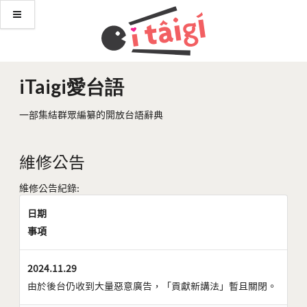
iTaigi愛台語
一部集結群眾編纂的開放台語辭典
維修公告
維修公告紀錄:
日期
事項
2024.11.29
由於後台仍收到大量惡意廣告，「貢獻新講法」暫且關閉。