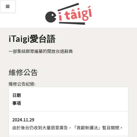
iTaigi愛台語
一部集結群眾編纂的開放台語辭典
維修公告
維修公告紀錄:
日期
事項
2024.11.29
由於後台仍收到大量惡意廣告，「貢獻新講法」暫且關閉。