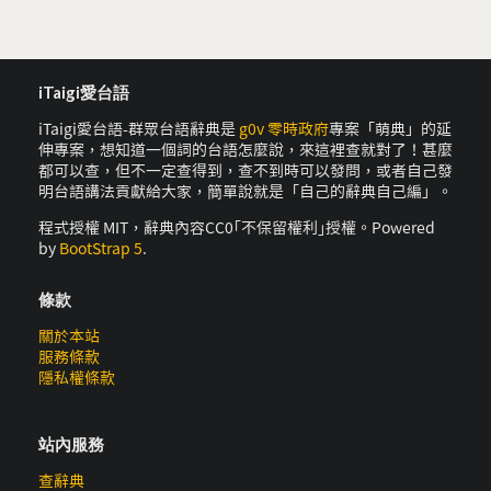
iTaigi愛台語
iTaigi愛台語-群眾台語辭典是
g0v 零時政府
專案「萌典」的延
伸專案，想知道一個詞的台語怎麼說，來這裡查就對了！甚麼
都可以查，但不一定查得到，查不到時可以發問，或者自己發
明台語講法貢獻給大家，簡單說就是「自己的辭典自己編」。
程式授權 MIT，辭典內容CC0｢不保留權利｣授權。Powered
by
BootStrap 5
.
條款
關於本站
服務條款
隱私權條款
站內服務
查辭典