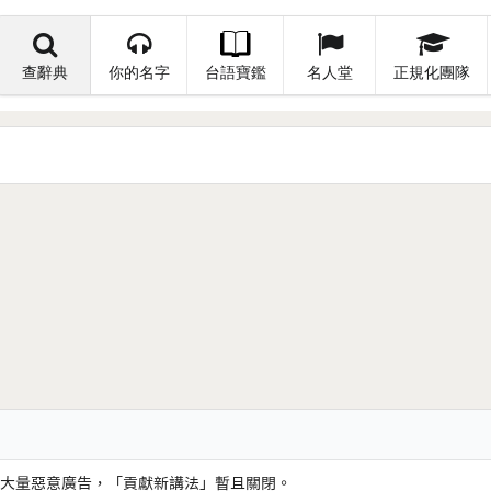
查辭典
你的名字
台語寶鑑
名人堂
正規化團隊
大量惡意廣告，「貢獻新講法」暫且關閉。