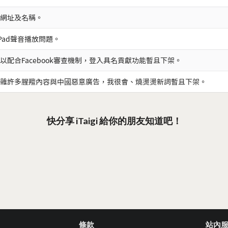
網址及名稱。
iPad聲音播放問題。
以配合Facebook審查機制，登入具名貢獻功能暫且下架。
雜許多腥羶內容與中國惡意廣告，我很會、燒燙燙新詞暫且下架。
快分享 iTaigi 給你的朋友知道吧！
條款
站內