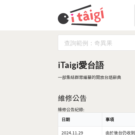
iTaigi愛台語
一部集結群眾編纂的開放台語辭典
維修公告
維修公告紀錄:
日期
事項
2024.11.29
由於後台仍收到