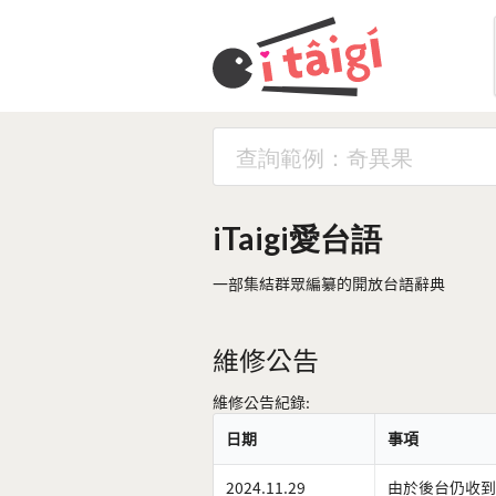
iTaigi愛台語
一部集結群眾編纂的開放台語辭典
維修公告
維修公告紀錄:
日期
事項
2024.11.29
由於後台仍收到