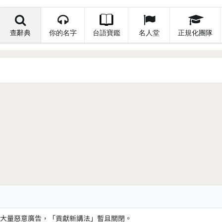
查辭典
你的名字
台語寶鑑
名人堂
正規化團隊
大量惡意廣告，「貢獻新講法」暫且關閉。