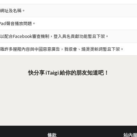
網址及名稱。
iPad聲音播放問題。
以配合Facebook審查機制，登入具名貢獻功能暫且下架。
雜許多腥羶內容與中國惡意廣告，我很會、燒燙燙新詞暫且下架。
快分享 iTaigi 給你的朋友知道吧！
條款
站內