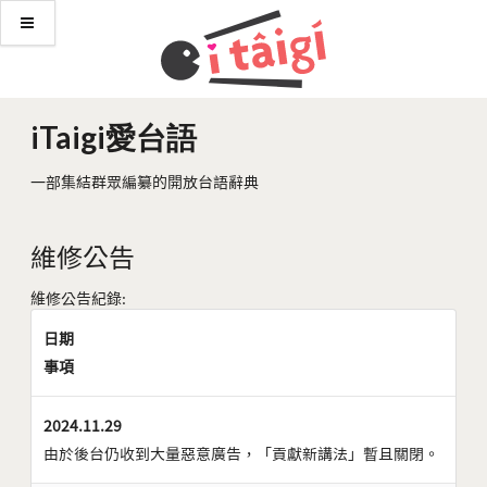
iTaigi愛台語
一部集結群眾編纂的開放台語辭典
維修公告
維修公告紀錄:
日期
事項
2024.11.29
由於後台仍收到大量惡意廣告，「貢獻新講法」暫且關閉。