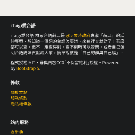
iTaigi愛台語
iTaigi愛台語-群眾台語辭典是
g0v 零時政府
專案「萌典」的延
伸專案，想知道一個詞的台語怎麼說，來這裡查就對了！甚麼
都可以查，但不一定查得到，查不到時可以發問，或者自己發
明台語講法貢獻給大家，簡單說就是「自己的辭典自己編」。
程式授權 MIT，辭典內容CC0｢不保留權利｣授權。Powered
by
BootStrap 5
.
條款
關於本站
服務條款
隱私權條款
站內服務
查辭典