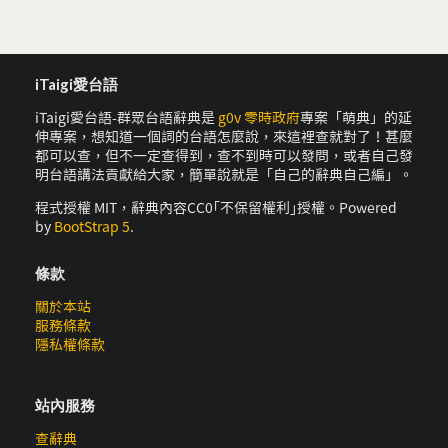
iTaigi愛台語
iTaigi愛台語-群眾台語辭典是
g0v 零時政府
專案「萌典」的延
伸專案，想知道一個詞的台語怎麼說，來這裡查就對了！甚麼
都可以查，但不一定查得到，查不到時可以發問，或者自己發
明台語講法貢獻給大家，簡單說就是「自己的辭典自己編」。
程式授權 MIT，辭典內容CC0｢不保留權利｣授權。Powered
by
BootStrap 5
.
條款
關於本站
服務條款
隱私權條款
站內服務
查辭典