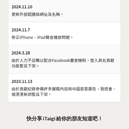
2024.11.10
更新外部超連結網址及名稱。
2024.11.7
修正iPhone、iPad聲音播放問題。
2024.3.28
由於人力不足難以配合Facebook審查機制，登入具名貢獻
功能暫且下架。
2023.11.13
由於貢獻紀錄參雜許多腥羶內容與中國惡意廣告，我很會、
燒燙燙新詞暫且下架。
快分享 iTaigi 給你的朋友知道吧！