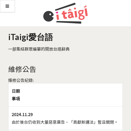
iTaigi愛台語
一部集結群眾編纂的開放台語辭典
維修公告
維修公告紀錄:
日期
事項
2024.11.29
由於後台仍收到大量惡意廣告，「貢獻新講法」暫且關閉。